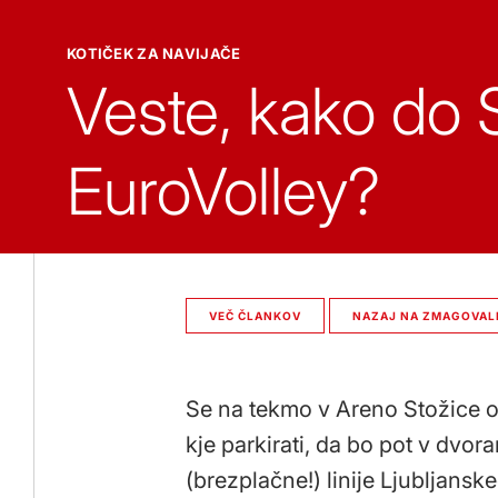
Članek
KOTIČEK ZA NAVIJAČE
Veste, kako do
EuroVolley?
VEČ ČLANKOV
NAZAJ NA ZMAGOVALN
Se na tekmo v Areno Stožice od
kje parkirati, da bo pot v dvora
(brezplačne!) linije Ljubljan