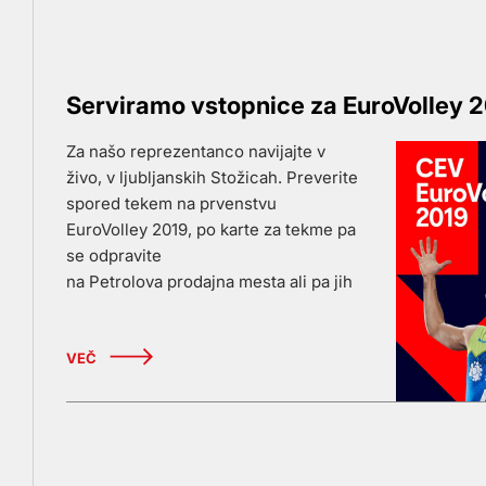
Serviramo vstopnice za EuroVolley 
Za našo reprezentanco navijajte v
živo, v ljubljanskih Stožicah. Preverite
spored tekem na prvenstvu
EuroVolley 2019, po karte za tekme pa
se odpravite
na Petrolova prodajna mesta ali pa jih
kupite na spletu, na portalu Petrol
Ticket.
VEČ