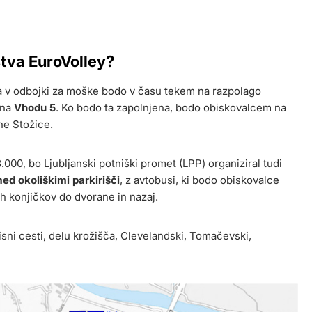
stva EuroVolley?
 v odbojki za moške bodo v času tekem na razpolago
 na
Vhodu 5
. Ko bodo ta zapolnjena, bodo obiskovalcem na
ene Stožice.
000, bo Ljubljanski potniški promet (LPP) organiziral tudi
ed okoliškimi parkirišči
, z avtobusi, ki bodo obiskovalce
ih konjičkov do dvorane in nazaj.
visni cesti, delu krožišča, Clevelandski, Tomačevski,