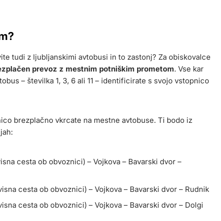
om?
ite tudi z ljubljanskimi avtobusi in to zastonj? Za obiskovalce
ezplačen prevoz z mestnim potniškim prometom
. Vse kar
obus – številka 1, 3, 6 ali 11 – identificirate s svojo vstopnico
nico brezplačno vkrcate na mestne avtobuse. Ti bodo iz
ijah:
visna cesta ob obvoznici) – Vojkova – Bavarski dvor –
visna cesta ob obvoznici) – Vojkova – Bavarski dvor – Rudnik
visna cesta ob obvoznici) – Vojkova – Bavarski dvor – Dolgi