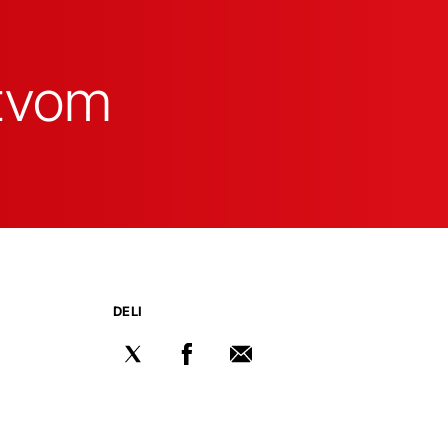
stvom
DELI