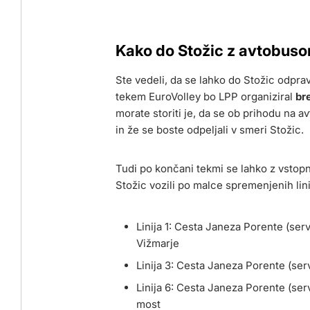
Kako do Stožic z avtobus
Ste vedeli, da se lahko do Stožic odprav
tekem EuroVolley bo LPP organiziral
br
morate storiti je, da se ob prihodu na avt
in že se boste odpeljali v smeri Stožic.
Tudi po končani tekmi se lahko z vstop
Stožic vozili po malce spremenjenih lin
Linija 1: Cesta Janeza Porente (ser
Vižmarje
Linija 3: Cesta Janeza Porente (ser
Linija 6: Cesta Janeza Porente (ser
most