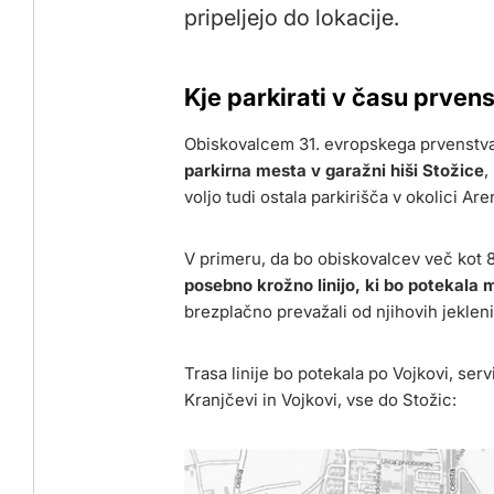
pripeljejo do lokacije.
Kje parkirati v času prven
Obiskovalcem 31. evropskega prvenstva
parkirna mesta v garažni hiši Stožice
,
voljo tudi ostala parkirišča v okolici Ar
V primeru, da bo obiskovalcev več kot 8.
posebno krožno linijo, ki bo potekala m
brezplačno prevažali od njihovih jeklen
Trasa linije bo potekala po Vojkovi, ser
Kranjčevi in Vojkovi, vse do Stožic: