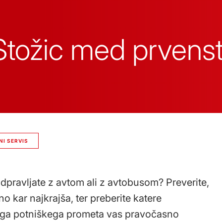
 Stožic med prven
I SERVIS
pravljate z avtom ali z avtobusom? Preverite,
no kar najkrajša, ter preberite katere
skega potniškega prometa vas pravočasno